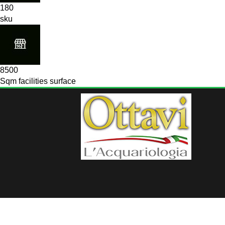
180
sku
8500
Sqm facilities surface