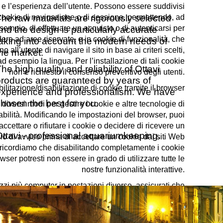
o e l’esperienza dell’utente. Possono essere suddivisi
cookie di navigazione o di sessione, permettendo, ad
he raw materials are rigorously selected
sempio, di effettuare un acquisto o di autenticarsi per
nd the design is particularly accurate
ere ad aree riservate, e in cookie di funzionalità, che
taking into account the modern needs of
o all’utente di navigare il sito in base ai criteri scelti,
the market.
d esempio la lingua. Per l’installazione di tali cookie
he high quality and reliability of Ottavi
non è richiesto il consenso preventivo degli utenti.
products are guaranteed by years of
bilitazione/disabilitazione di cookie tramite il browser
experience and professionalism. We have
hosen the best for you.
diversi modi per gestire i cookie e altre tecnologie di
iabilità. Modificando le impostazioni del browser, puoi
accettare o rifiutare i cookie o decidere di ricevere un
Ottavi - professional aquariumkeeping.
o di avviso prima di accettare un cookie dai siti Web
Ti ricordiamo che disabilitando completamente i cookie
wser potresti non essere in grado di utilizzare tutte le
nostre funzionalità interattive.
izzi più computer in postazioni diverse, assicurati che
i browser sia impostato in modo da soddisfare le tue
preferenze.