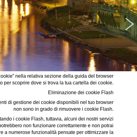
minare tutti i cookie installati nella cartella dei cookie
browser. Ciascun browser presenta procedure diverse
per la gestione delle impostazioni. Fai clic su uno dei
egamenti sottostanti per ottenere istruzioni specifiche.
»
Microsoft Windows Explorer
»
Google Chrome
»
Mozilla Firefox
»
Apple Safari
tilizzi nessuno dei browser sopra elencati, seleziona
cookie” nella relativa sezione della guida del browser
to per scoprire dove si trova la tua cartella dei cookie.
Eliminazione dei cookie Flash
enti di gestione dei cookie disponibili nel tuo browser
non sono in grado di rimuovere i cookie Flash.
tando i cookie Flash, tuttavia, alcuni dei nostri servizi
potrebbero non funzionare correttamente e non potrai
e a numerose funzionalità pensate per ottimizzare la