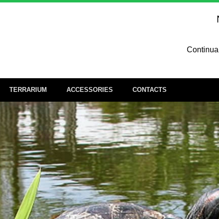
Continuan
La present
TERRARIUM
ACCESSORIES
CONTACTS
le mo
azi
Navigan
conformit
dati per
non si
proprio 
Nel
conos