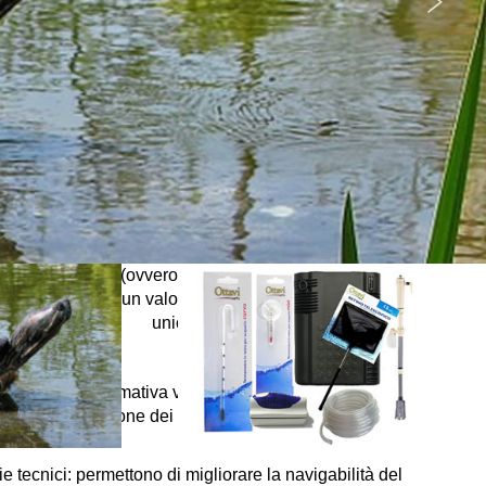
essere installate da pagine di questo dominio e, nel
i cookie terze parti, i link ai documenti per informarsi
modalità per impedire l’installazione degli stessi o per
rimuoverli anche in un secondo momento.
Che cosa sono i cookie?
sono file informatici o dati parziali che possono venire
vati sul vostro computer (o altri dispositivi abilitati alla
azione su internet, per esempio smartphone o tablet)
o visitate questo sito. Di solito un cookie contiene il
l sito internet dal quale il cookie stesso proviene, la
itale’ del cookie (ovvero per quanto tempo rimarrà sul
 dispositivo), ed un valore, che di regola è un numero
unico generato in modo casuale.
IES
Che tipi di cookie usiamo?
nformità alla normativa vigente e ai provvedimenti del
e per la protezione dei dati personali, i cookie da noi
utilizzati sono:
e tecnici: permettono di migliorare la navigabilità del