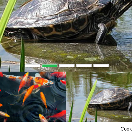
possono 
caso d
sulle 
I cookie 
sal
navig
quand
nome de
‘durata v
vostro
ERRARIUM
ACCESSOR
In co
Garant
Cooki