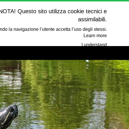
NOTA! Questo sito utilizza cookie tecnici e
assimilabili.
do la navigazione l’utente accetta l’uso degli stessi.
Learn more
I understand
e informativa ha lo scopo specifico di illustrare i tipi,
dalità di utilizzo nonché di fornire indicazioni circa le
oni per rifiutare o eliminare i cookie presenti sui vostri
dispositivi, se lo si desidera.
do questo sito si acconsente all’utilizzo di cookie in
à a quanto stabilito dal Garante per la protezione dei
sonali nel proovedimento 229 dell’8 maggio 2014. Se
 acconsente all’utilizzo di cookie occorre impostare il
browser in modo appropriato oppure non accedere ad
alcuna pagina di questo sito.
la tabella riportata in fondo all’informativa è possibile
cere dettagliatamente tutte le tipologie di cookie che