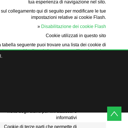
tua esperienza di navigazione nel sito.
c sul collegamento qui di seguito per modificare le tue
impostazioni relative ai cookie Flash.
»
Disabilitazione dei cookie Flash
Cookie utilizzati in questo sito
 tabella seguente puoi trovare una lista dei cookie di
azione e cookie di terzi che vengono utilizzati nel sito.
l.
loro natura, in questa lista non sono presenti i cookie
tecnici strettamente legati all’utilizzo del sito.
Link per
Tipo e funzionalità
maggiori
informazioni
Cookie di terze parti che permette
l’analisi in forma aggregata delle
Link
visite degli utenti per fini statistici e
informativi
Cookie di terze parti che permette di