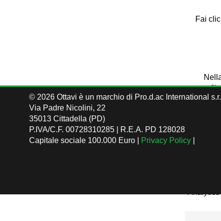
Fai cli
Nella
profil
©
2026 Ottavi è un marchio di Pro.d.ac International s.r.
Data la 
Via Padre Nicolini, 22
35013 Cittadella (PD)
P.IVA/C.F. 00728310285 | R.E.A. PD 128028
Nome
Capitale sociale 100.000 Euro |
Privacy Policy
|
servizio
Google
Analytics