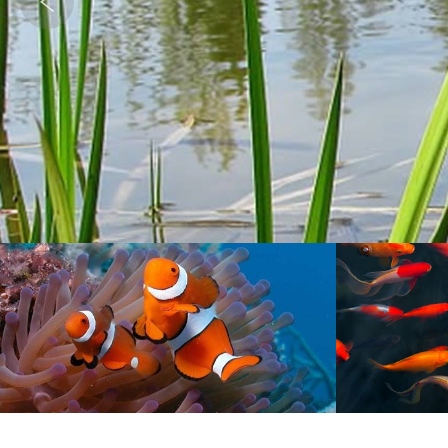
POND
T