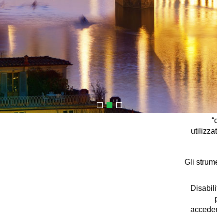
Puoi eli
del tuo 
coll
Se non u
“
utilizza
Gli strum
Disabili
acceder